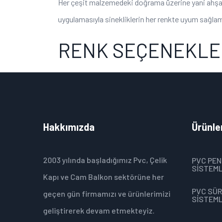
Her çeşit malzemedeki doğrama üzerine yani ahşap,
uygulamasıyla sinekliklerin her renkte uyum sağla
RENK SEÇENEKLE
Hakkımızda
Ürünle
2003 yılında başladığımız Pvc, Çelik
PVC PE
SİSTEML
Kapı ve Cam Balkon sektörüne her
PVC SÜ
geçen gün firmamızı ve ürünlerimizi
SİSTEML
geliştirerek devam etmekteyiz.