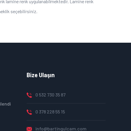
renk lamine renk uygulanabilmektedir. Lamine renk
klik seçebilirsiniz.
Bize Ulaşın
0 532 730 35 87
lendi
0 378 228 55 15
info@bartingulcam.com