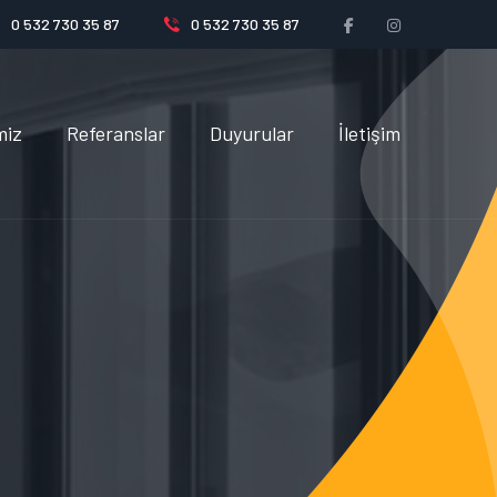
0 532 730 35 87
0 532 730 35 87
miz
Referanslar
Duyurular
İletişim