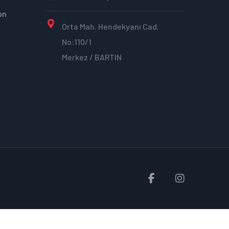
on
Orta Mah. Hendekyanı Cad.
No:110/1
Merkez / BARTIN