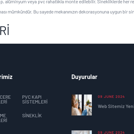
 alüminyum veya pvc rahatlıkla monte edilebilir. Sinekliklerde her 
ması mümkündür. Bu sayede mekanınızın dekorasyonuna uygun bir sine
Rİ
rimiz
Duyurular
NCERE
PVC KAPI
09 JUNE 2024
ERİ
SİSTEMLERİ
Web Sitemiz Yeni
RME
SİNEKLİK
ERİ
09 JUNE 2024